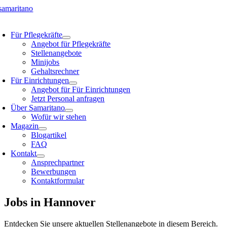
Zum
Inhalt
oggle
springen
avigation
Für Pflegekräfte
Angebot für Pflegekräfte
Stellenangebote
Minijobs
Gehaltsrechner
Für Einrichtungen
Angebot für Für Einrichtungen
Jetzt Personal anfragen
Über Samaritano
Wofür wir stehen
Magazin
Blogartikel
FAQ
Kontakt
Ansprechpartner
Bewerbungen
Kontaktformular
Jobs in Hannover
Entdecken Sie unsere aktuellen Stellenangebote in diesem Bereich.