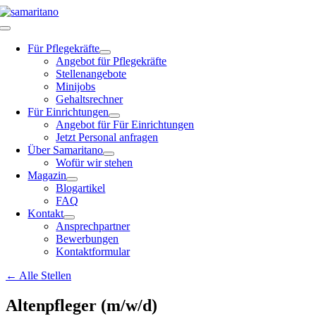
Zum
Inhalt
Toggle
springen
Navigation
Für Pflegekräfte
Angebot für Pflegekräfte
Stellenangebote
Minijobs
Gehaltsrechner
Für Einrichtungen
Angebot für Für Einrichtungen
Jetzt Personal anfragen
Über Samaritano
Wofür wir stehen
Magazin
Blogartikel
FAQ
Kontakt
Ansprechpartner
Bewerbungen
Kontaktformular
← Alle Stellen
Altenpfleger (m/w/d)